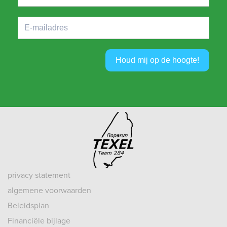
Houd mij op de hoogte!
privacy statement
algemene voorwaarden
Beleidsplan
Financiële bijlage