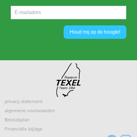
Houd mij op de hoogte!
privacy statement
algemene voorwaarden
Beleidsplan
Financiële bijlage